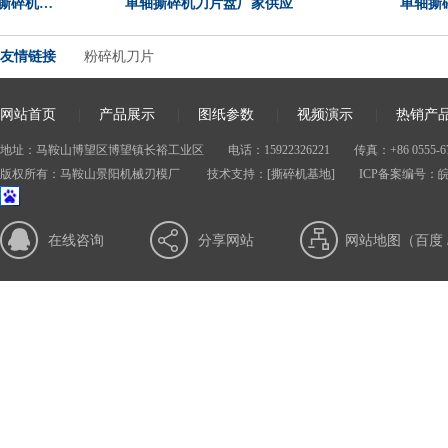
碎机…
单轴撕碎机刀片盘厂家供应
单轴撕碎
友情链接
粉碎机刀片
网站首页
|
产品展示
|
图纸参数
|
视频演示
|
热销产
地址：马鞍山博望区博望镇长裕工业区 电话：15922326221 传真：+86 0555-677
版权所有：马鞍山景阳机械刃模厂 技术支持：
[撕碎机基地]
ICP备案编号：
皖
在线咨询
分享网站
网站地图（
百度